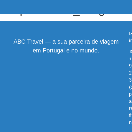
Experiências_antigo
✉
i
ABC Travel — a sua parceira de viagem
em Portugal e no mundo.

+
9
2
3
(
p
a
r
f
n